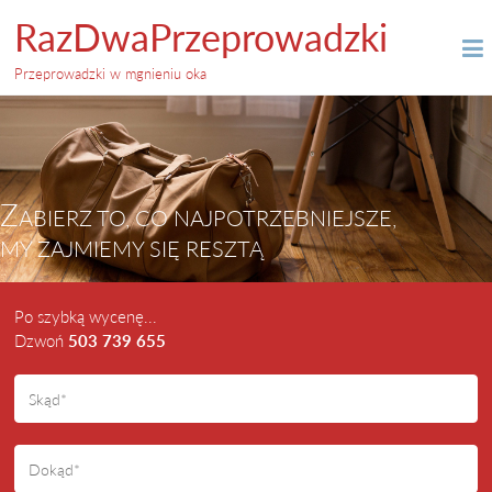
RazDwaPrzeprowadzki
Przeprowadzki w mgnieniu oka
Z
ABIERZ TO, CO NAJPOTRZEBNIEJSZE,
MY ZAJMIEMY SIĘ RESZTĄ
Po szybką wycenę...
Dzwoń
503 739 655