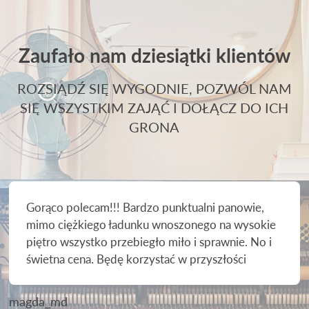
Zaufało nam dziesiątki klientów
ROZSIĄDŹ SIĘ WYGODNIE, POZWÓL NAM
SIĘ WSZYSTKIM ZAJĄĆ I DOŁĄCZ DO ICH
GRONA
Gorąco polecam!!! Bardzo punktualni panowie,
mimo ciężkiego ładunku wnoszonego na wysokie
piętro wszystko przebiegło miło i sprawnie. No i
świetna cena. Będę korzystać w przyszłości
magda_md